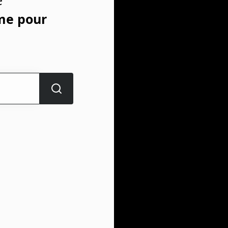
e
me pour