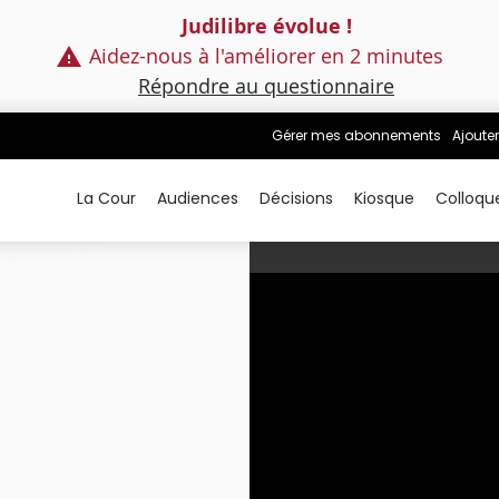
Judilibre évolue !
Aidez-nous à l'améliorer en 2 minutes
Répondre au questionnaire
Gérer mes abonnements
Ajouter
La Cour
Audiences
Décisions
Kiosque
Colloqu