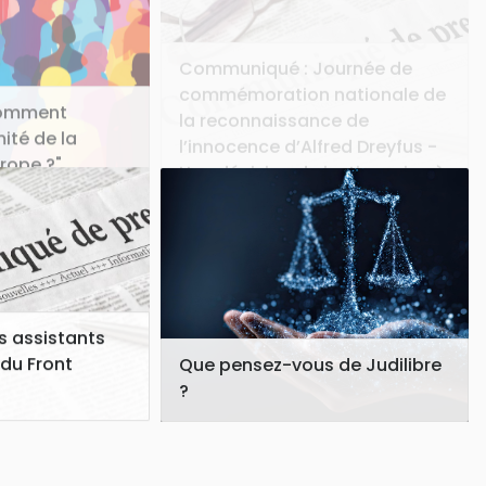
commémoration nationale de
la reconnaissance de
Comment
l’innocence d’Alfred Dreyfus -
mité de la
Une décision de justice mise à
urope ?"
l’honneur
es assistants
du Front
Que pensez-vous de Judilibre
?