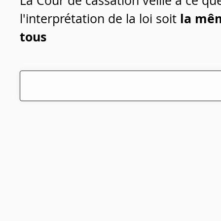
La Cour de cassation veille à ce qu
la mê
l'interprétation de la loi soit
tous
Recherche